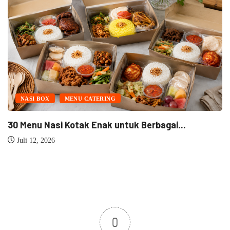
CATERING
MENU CATERING
 Enak untuk Berbagai...
30 Menu Catering 
Lengkap...
Juli 19, 2026
0