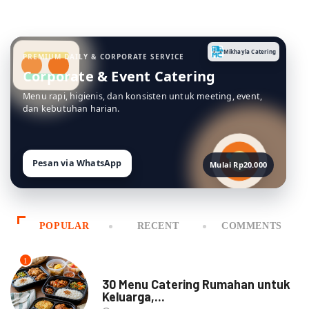
Mikhayla Catering
PREMIUM DAILY & CORPORATE SERVICE
Corporate & Event Catering
Menu rapi, higienis, dan konsisten untuk meeting, event,
dan kebutuhan harian.
Pesan via WhatsApp
Mulai Rp20.000
POPULAR
RECENT
COMMENTS
1
MENU CATERING
30 Menu Catering Rumahan untuk
Keluarga,...