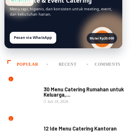
Corporate & Event Catering
Menu rapi, higienis, dan konsisten untuk meeting, event,
dan kebutuhan harian.
Pesan via WhatsApp
Mulai Rp20.000
POPULAR
RECENT
COMMENTS
1
MENU CATERING
30 Menu Catering Rumahan untuk
Keluarga,...
Juli 19, 2026
2
MENU CATERING
12 Ide Menu Catering Kantoran