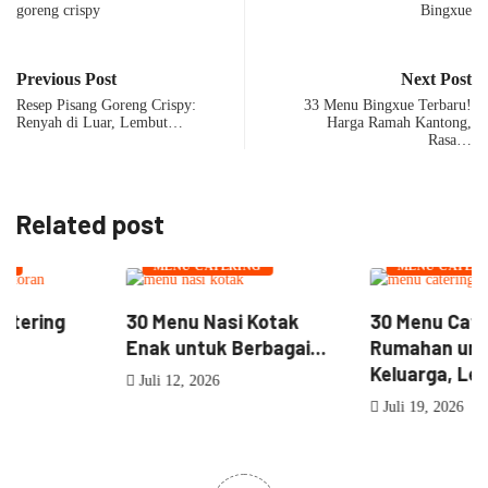
Previous Post
Next Post
Resep Pisang Goreng Crispy:
33 Menu Bingxue Terbaru!
Renyah di Luar, Lembut…
Harga Ramah Kantong,
Rasa…
Related post
NASI BOX
MENU CATERING
MENU CATERING
30 Menu Nasi Kotak
30 Menu Catering
Enak untuk Berbagai...
Rumahan untuk
Keluarga, Lengkap...
Juli 12, 2026
Juli 19, 2026