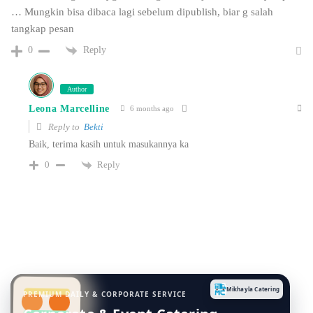
… Mungkin bisa dibaca lagi sebelum dipublish, biar g salah
tangkap pesan
Reply
0
Author
Leona Marcelline
6 months ago
Reply to
Bekti
Baik, terima kasih untuk masukannya ka
Reply
0
Mikhayla Catering
PREMIUM DAILY & CORPORATE SERVICE