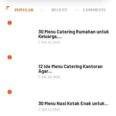
Mikhayla Catering
PREMIUM DAILY & CORPORATE SERVICE
Corporate & Event Catering
Menu rapi, higienis, dan konsisten untuk meeting, event,
dan kebutuhan harian.
Pesan via WhatsApp
Mulai Rp20.000
POPULAR
RECENT
COMMENTS
1
MENU CATERING
30 Menu Catering Rumahan untuk
Keluarga,...
Juli 19, 2026