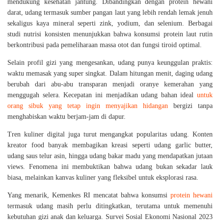
mendukung kesehatan jantung. Dibandingkan dengan protein hewani
darat, udang termasuk sumber pangan laut yang lebih rendah lemak jenuh
sekaligus kaya mineral seperti zink, yodium, dan selenium. Berbagai
studi nutrisi konsisten menunjukkan bahwa konsumsi protein laut rutin
berkontribusi pada pemeliharaan massa otot dan fungsi tiroid optimal.
Selain profil gizi yang mengesankan, udang punya keunggulan praktis:
waktu memasak yang super singkat. Dalam hitungan menit, daging udang
berubah dari abu-abu transparan menjadi oranye kemerahan yang
menggugah selera. Kecepatan ini menjadikan udang bahan ideal
untuk
orang sibuk yang tetap ingin menyajikan hidangan
bergizi tanpa
menghabiskan waktu berjam-jam di dapur.
Tren kuliner digital juga turut mengangkat popularitas udang. Konten
kreator food banyak membagikan kreasi seperti udang garlic butter,
udang saus telur asin, hingga udang bakar madu yang mendapatkan jutaan
views. Fenomena ini membuktikan bahwa udang bukan sekadar lauk
biasa, melainkan kanvas kuliner yang fleksibel untuk eksplorasi rasa.
Yang menarik, Kemenkes RI mencatat bahwa konsumsi
protein hewani
termasuk udang masih perlu ditingkatkan, terutama untuk memenuhi
kebutuhan gizi anak dan keluarga. Survei Sosial Ekonomi Nasional 2023