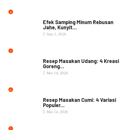
2
MENU CATERING
12 Ide Menu Catering Kantoran
Agar...
Juli 18, 2026
3
NASI BOX
30 Menu Nasi Kotak Enak untuk...
Juli 12, 2026
4
JAMU
Efek Samping Minum Rebusan
Jahe, Kunyit...
Juni 1, 2026
5
RESEP MASAKAN