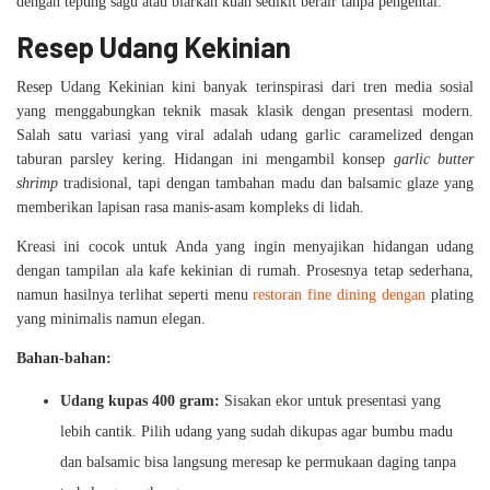
dengan tepung sagu atau biarkan kuah sedikit berair tanpa pengental.
Resep Udang Kekinian
Resep Udang Kekinian kini banyak terinspirasi dari tren media sosial
yang menggabungkan teknik masak klasik dengan presentasi modern.
Salah satu variasi yang viral adalah udang garlic caramelized dengan
taburan parsley kering. Hidangan ini mengambil konsep
garlic butter
shrimp
tradisional, tapi dengan tambahan madu dan balsamic glaze yang
memberikan lapisan rasa manis-asam kompleks di lidah.
Kreasi ini cocok untuk Anda yang ingin menyajikan hidangan udang
dengan tampilan ala kafe kekinian di rumah. Prosesnya tetap sederhana,
namun hasilnya terlihat seperti menu
restoran fine dining dengan
plating
yang minimalis namun elegan.
Bahan-bahan:
Udang kupas 400 gram:
Sisakan ekor untuk presentasi yang
lebih cantik. Pilih udang yang sudah dikupas agar bumbu madu
dan balsamic bisa langsung meresap ke permukaan daging tanpa