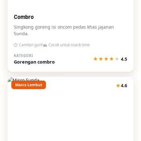
Combro
Singkong goreng isi oncom pedas khas jajanan
Sunda.
Camilan gurih
Cocok untuk snack time
⏱
👥
KATEGORI
★
★
★
★
★
4.5
Gorengan combro
Manis Lembut
★
4.6