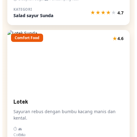
KATEGORI
★
★
★
★
★
4.7
Salad sayur Sunda
Comfort Food
★
4.6
Lotek
Sayuran rebus dengan bumbu kacang manis dan
kental.
⏱
👥
Cocok
Bisa