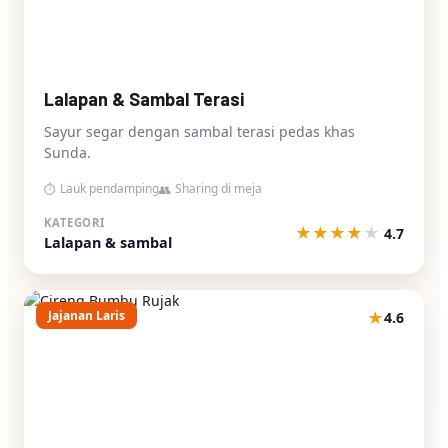
Lalapan & Sambal Terasi
Sayur segar dengan sambal terasi pedas khas
Sunda.
Lauk pendamping
Sharing di meja
⏱
👥
KATEGORI
★
★
★
★
★
4.7
Lalapan & sambal
Jajanan Laris
★
4.6