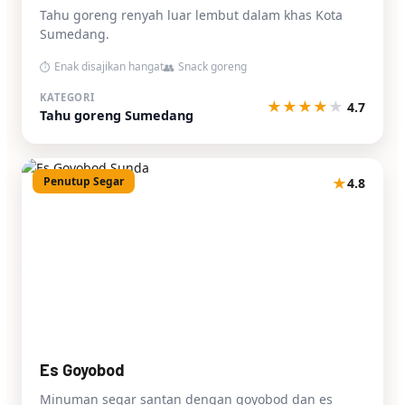
Tahu goreng renyah luar lembut dalam khas Kota
Sumedang.
Enak disajikan hangat
Snack goreng
⏱
👥
KATEGORI
★
★
★
★
★
4.7
Tahu goreng Sumedang
Penutup Segar
★
4.8
Es Goyobod
Minuman segar santan dengan goyobod dan es