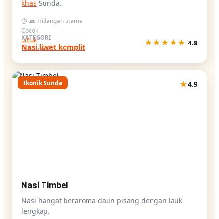
khas
Sunda.
Hidangan utama
⏱
👥
Cocok
KATEGORI
untuk
★
★
★
★
★
4.8
Nasi liwet komplit
prasmanan
Ikonik Sunda
★
4.9
Nasi Timbel
Nasi hangat beraroma daun pisang dengan lauk
lengkap.