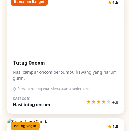
Rumahan Banget
★
4.6
Tutug Oncom
Nasi campur oncom berbumbu bawang yang harum
gurih.
Porsi perorangan
Menu utama sederhana
⏱
👥
KATEGORI
★
★
★
★
★
4.6
Nasi tutug oncom
Paling Segar
★
4.8