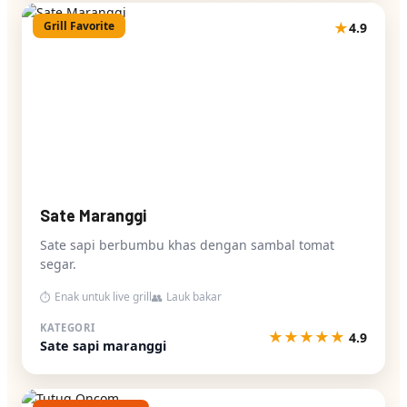
Grill Favorite
★
4.9
Sate Maranggi
Sate sapi berbumbu khas dengan sambal tomat
segar.
Enak untuk live grill
Lauk bakar
⏱
👥
KATEGORI
★
★
★
★
★
4.9
Sate sapi maranggi