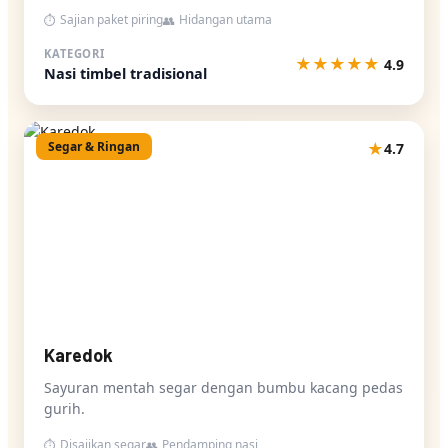
Sajian paket piring
Hidangan utama
⏱
👥
KATEGORI
★
★
★
★
★
4.9
Nasi timbel tradisional
Segar & Ringan
★
4.7
Karedok
Sayuran mentah segar dengan bumbu kacang pedas
gurih.
Disajikan segar
Pendamping nasi
⏱
👥