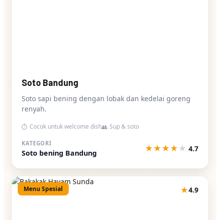
Soto Bandung
Soto sapi bening dengan lobak dan kedelai goreng
renyah.
Cocok untuk welcome dish
Sup & soto
⏱
👥
KATEGORI
★
★
★
★
★
4.7
Soto bening Bandung
Menu Spesial
★
4.9