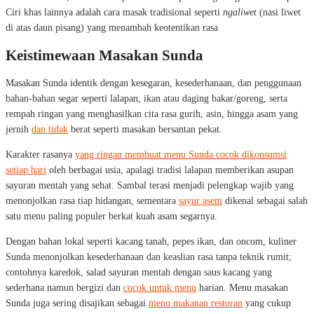
Ciri khas lainnya adalah cara masak tradisional seperti
ngaliwet
(nasi liwet
di atas daun pisang) yang menambah keotentikan rasa
Keistimewaan Masakan Sunda
Masakan Sunda identik dengan kesegaran, kesederhanaan, dan penggunaan
bahan-bahan segar seperti lalapan, ikan atau daging bakar/goreng, serta
rempah ringan yang menghasilkan cita rasa gurih, asin, hingga asam yang
jernih
dan tidak
berat seperti masakan bersantan pekat.
Karakter rasanya
yang ringan membuat menu Sunda cocok dikonsumsi
setiap hari
oleh berbagai usia, apalagi tradisi lalapan memberikan asupan
sayuran mentah yang sehat. Sambal terasi menjadi pelengkap wajib yang
menonjolkan rasa tiap hidangan, sementara
sayur asem
dikenal sebagai salah
satu menu paling populer berkat kuah asam segarnya.
Dengan bahan lokal seperti kacang tanah, pepes ikan, dan oncom, kuliner
Sunda menonjolkan kesederhanaan dan keaslian rasa tanpa teknik rumit;
contohnya karedok, salad sayuran mentah dengan saus kacang yang
sederhana namun bergizi dan
cocok untuk menu
harian. Menu masakan
Sunda juga sering disajikan sebagai
menu makanan restoran
yang cukup