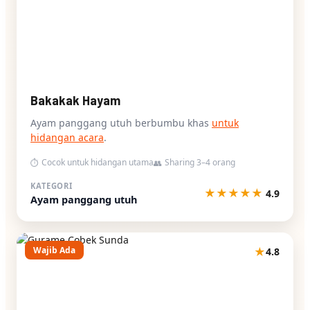
Bakakak Hayam
Ayam panggang utuh berbumbu khas
untuk
hidangan acara
.
Cocok untuk hidangan utama
Sharing 3–4 orang
⏱
👥
KATEGORI
★
★
★
★
★
4.9
Ayam panggang utuh
Wajib Ada
★
4.8