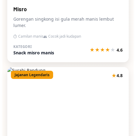
Misro
Gorengan singkong isi gula merah manis lembut
lumer.
Camilan manis
Cocok jadi kudapan
⏱
👥
KATEGORI
★
★
★
★
★
4.6
Snack misro manis
Jajanan Legendaris
★
4.8