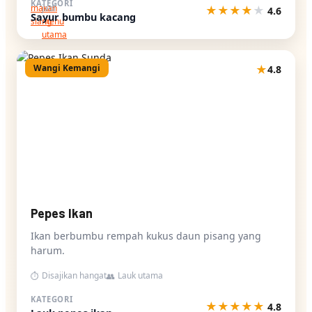
KATEGORI
makan
jadi
★
★
★
★
★
4.6
Sayur bumbu kacang
siang
menu
utama
Wangi Kemangi
★
4.8
Pepes Ikan
Ikan berbumbu rempah kukus daun pisang yang
harum.
Disajikan hangat
Lauk utama
⏱
👥
KATEGORI
★
★
★
★
★
4.8