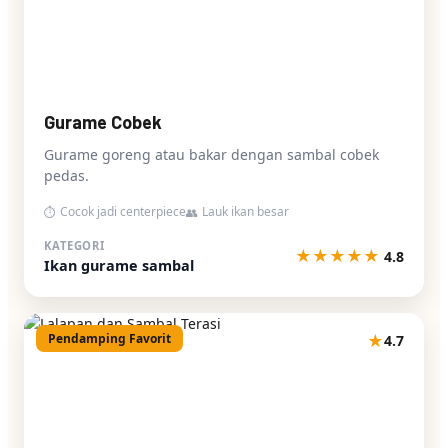
Gurame Cobek
Gurame goreng atau bakar dengan sambal cobek
pedas.
Cocok jadi centerpiece
Lauk ikan besar
⏱
👥
KATEGORI
★
★
★
★
★
4.8
Ikan gurame sambal
Pendamping Favorit
★
4.7