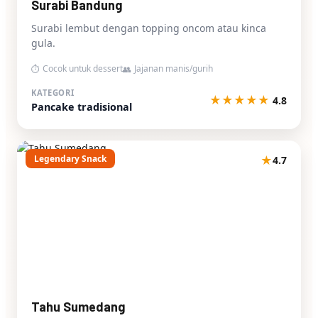
Surabi Bandung
Surabi lembut dengan topping oncom atau kinca
gula.
Cocok untuk dessert
Jajanan manis/gurih
⏱
👥
KATEGORI
★
★
★
★
★
4.8
Pancake tradisional
Legendary Snack
★
4.7
Tahu Sumedang