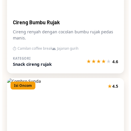
Cireng Bumbu Rujak
Cireng renyah dengan cocolan bumbu rujak pedas
manis.
Camilan coffee break
Jajanan gurih
⏱
👥
KATEGORI
★
★
★
★
★
4.6
Snack cireng rujak
Isi Oncom
★
4.5