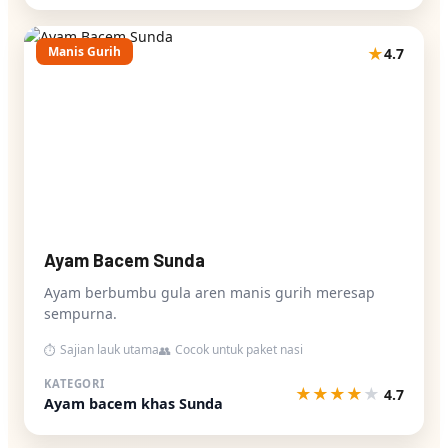
Manis Gurih
★
4.7
Ayam Bacem Sunda
Ayam berbumbu gula aren manis gurih meresap
sempurna.
Sajian lauk utama
Cocok untuk paket nasi
⏱
👥
KATEGORI
★
★
★
★
★
4.7
Ayam bacem khas Sunda