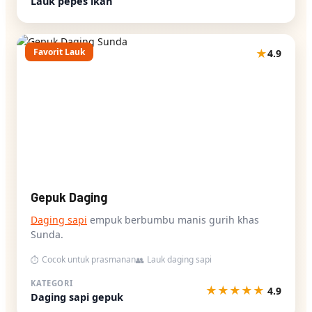
Lauk pepes ikan
Favorit Lauk
★
4.9
Gepuk Daging
Daging sapi
empuk berbumbu manis gurih khas
Sunda.
Cocok untuk prasmanan
Lauk daging sapi
⏱
👥
KATEGORI
★
★
★
★
★
4.9
Daging sapi gepuk