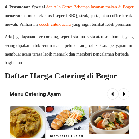
4
.
Prasmanan Spesial
dan A la Carte: Beberapa layanan makan di Bogor
menawarkan menu eksklusif seperti BBQ, steak, pasta, atau coffee break
mewah. Pilihan ini
cocok untuk acara
yang ingin terlihat lebih premium.
Ada juga layanan live cooking, seperti stasiun pasta atau sop buntut, yang
sering dipakai untuk seminar atau peluncuran produk. Cara penyajian ini
membuat acara terasa lebih menarik dan memberi pengalaman berbeda
bagi tamu.
Daftar Harga Catering di Bogor
Menu Catering Ayam
A
L
s
g
Ayam Katsu + Salad