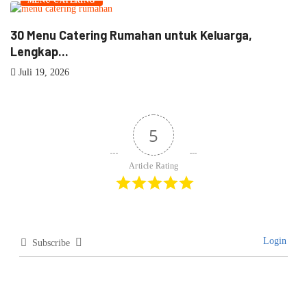
30 Menu Catering Rumahan untuk Keluarga,
1
Lengkap...
J
Juli 19, 2026
5
Article Rating
Login
Subscribe