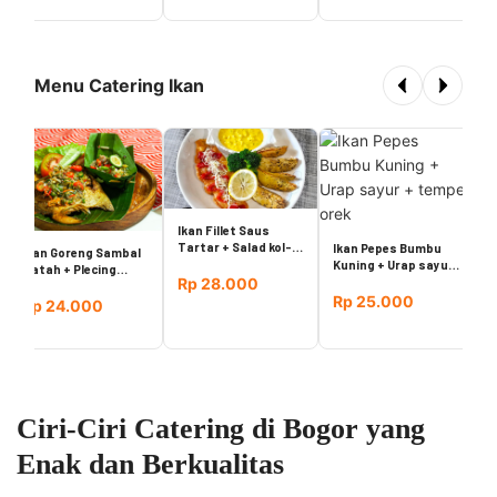
Menu Catering Ikan
I
b
p
Ikan Fillet Saus
Tartar + Salad kol-
Ikan Pepes Bumbu
Ikan Goreng Sambal
mayo + potato
Kuning + Urap sayur
Matah + Plecing
wedges
+ tempe orek
Rp 28.000
kangkung
Rp 25.000
Rp 24.000
Ciri-Ciri Catering di Bogor yang
Enak dan Berkualitas