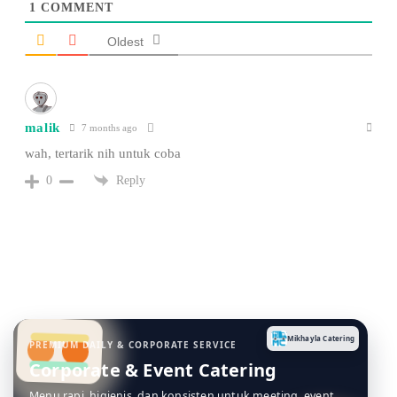
1
COMMENT
Oldest
malik
7 months ago
wah, tertarik nih untuk coba
Reply
0
Mikhayla Catering
PREMIUM DAILY & CORPORATE SERVICE
Corporate & Event Catering
Menu rapi, higienis, dan konsisten untuk meeting, event,