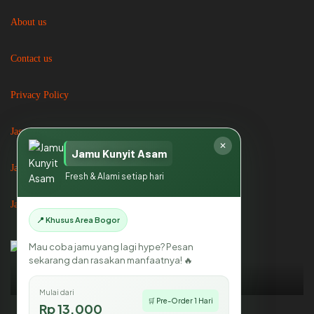
About us
Contact us
Privacy Policy
Jasa Catering
✕
Jamu Kunyit Asam
Jasa Catering di Bogor
Fresh & Alami setiap hari
Jasa Catering di Jakarta
📍 Khusus Area Bogor
Mau coba jamu yang lagi hype? Pesan
sekarang dan rasakan manfaatnya! 🔥
Mikhayla Catering
Mulai dari
🛒 Pre-Order 1 Hari
Rp 13.000