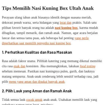
Tips Memilih Nasi Kuning Box Ultah Anak
Perayaan ulang tahun anak biasanya identik dengan suasana meriah,
dekorasi penuh warna, serta hidangan yang
lezat dan
praktis. Salah satu
pilihan favorit banyak orang tua adalah
nasi kuning box
, karena mudah
dibagikan, tampil menarik, dan ramah anak. Namun, agar acara berjalan
lancar dan semua tamu puas, ada beberapa hal penting
yang perlu
diperhatikan saat memilih penyedia nasi kuning box
.
1. Perhatikan Kualitas dan Rasa Masakan
Rasa adalah faktor utama. Pilihlah katering yang memang dikenal memiliki
cita rasa
enak dan
konsisten. Jika memungkinkan, lakukan
food testing
sebelum memesan. Pastikan nasi kuningnya pulen, gurih, dan lauknya
matang sempurna. Anak-anak cenderung lebih sensitif terhadap rasa, jadi
pilih
menu yang aman dan disukai banyak anak
.
2. Pilih Lauk yang Aman dan Ramah Anak
Tidak semua lauk
cocok untuk
anak-anak. Usahakan memilih lauk yang
sederhana namun tetap lezat, misalnya: