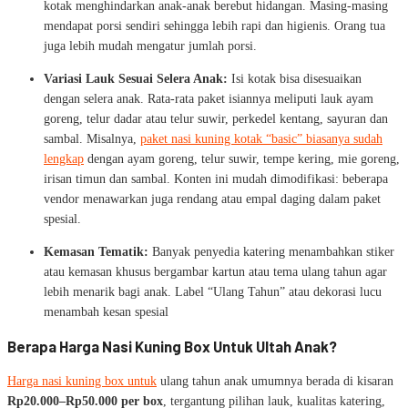
kotak menghindarkan anak-anak berebut hidangan. Masing-masing
mendapat porsi sendiri sehingga lebih rapi dan higienis. Orang tua
juga lebih mudah mengatur jumlah porsi.
Variasi Lauk Sesuai Selera Anak:
Isi kotak bisa disesuaikan
dengan selera anak. Rata-rata paket isiannya meliputi lauk ayam
goreng, telur dadar atau telur suwir, perkedel kentang, sayuran dan
sambal. Misalnya,
paket nasi kuning kotak “basic” biasanya sudah
lengkap
dengan ayam goreng, telur suwir, tempe kering, mie goreng,
irisan timun dan sambal. Konten ini mudah dimodifikasi: beberapa
vendor menawarkan juga rendang atau empal daging dalam paket
spesial.
Kemasan Tematik:
Banyak penyedia katering menambahkan stiker
atau kemasan khusus bergambar kartun atau tema ulang tahun agar
lebih menarik bagi anak. Label “Ulang Tahun” atau dekorasi lucu
menambah kesan spesial
Berapa Harga Nasi Kuning Box Untuk Ultah Anak?
Harga nasi kuning box untuk
ulang tahun anak umumnya berada di kisaran
Rp20.000–Rp50.000 per box
, tergantung pilihan lauk, kualitas katering,