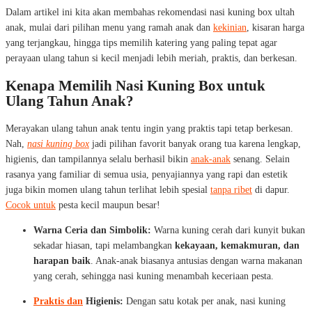
Dalam artikel ini kita akan membahas rekomendasi nasi kuning box ultah
anak, mulai dari pilihan menu yang ramah anak dan
kekinian
, kisaran harga
yang terjangkau, hingga tips memilih katering yang paling tepat agar
perayaan ulang tahun si kecil menjadi lebih meriah, praktis, dan berkesan.
Kenapa Memilih Nasi Kuning Box untuk
Ulang Tahun Anak?
Merayakan ulang tahun anak tentu ingin yang praktis tapi tetap berkesan.
Nah,
nasi kuning box
jadi pilihan favorit banyak orang tua karena lengkap,
higienis, dan tampilannya selalu berhasil bikin
anak-anak
senang. Selain
rasanya yang familiar di semua usia, penyajiannya yang rapi dan estetik
juga bikin momen ulang tahun terlihat lebih spesial
tanpa ribet
di dapur.
Cocok untuk
pesta kecil maupun besar!
Warna Ceria dan Simbolik:
Warna kuning cerah dari kunyit bukan
sekadar hiasan, tapi melambangkan
kekayaan, kemakmuran, dan
harapan baik
. Anak-anak biasanya antusias dengan warna makanan
yang cerah, sehingga nasi kuning menambah keceriaan pesta.
Praktis dan
Higienis:
Dengan satu kotak per anak, nasi kuning