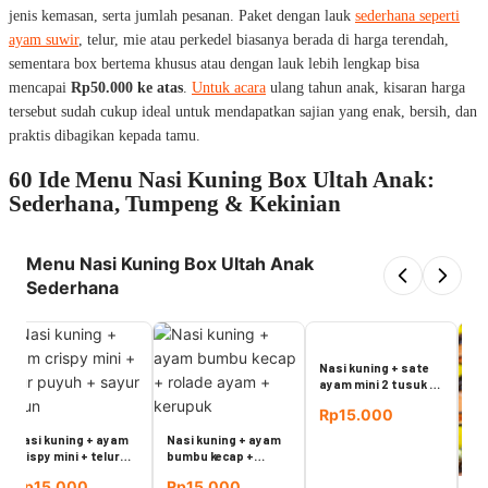
jenis kemasan, serta jumlah pesanan. Paket dengan lauk
sederhana seperti
ayam suwir
, telur, mie atau perkedel biasanya berada di harga terendah,
sementara box bertema khusus atau dengan lauk lebih lengkap bisa
mencapai
Rp50.000 ke atas
.
Untuk acara
ulang tahun anak, kisaran harga
tersebut sudah cukup ideal untuk mendapatkan sajian yang enak, bersih, dan
praktis dibagikan kepada tamu.
60 Ide Menu Nasi Kuning Box Ultah Anak:
Sederhana, Tumpeng & Kekinian
Menu Nasi Kuning Box Ultah Anak
Sederhana
Nasi
temp
nugg
Rp1
kent
Nasi kuning + ayam
bumbu kecap +
Nasi kuning + sate
rolade ayam +
Rp15.000
ayam mini 2 tusuk +