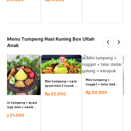
kerupuk
perkedel
Nasi kuning + ayam
Rp15.000
panggang mini +
orek tempe + mie
Rp15.500
goreng
Menu Tumpeng Nasi Kuning Box Ultah
Anak
Mini
baks
ayam
Rp 
Mini tumpeng +
Mini tumpeng + sate
nugget + telur dadar
ayam mini 2 tusuk +
gulung + kerupuk
mie goreng
Rp 20.000
Rp 22.000
Mini tumpeng + ayam
bumbu kecap +
perkedel + sayur
Rp 21.000
bihun