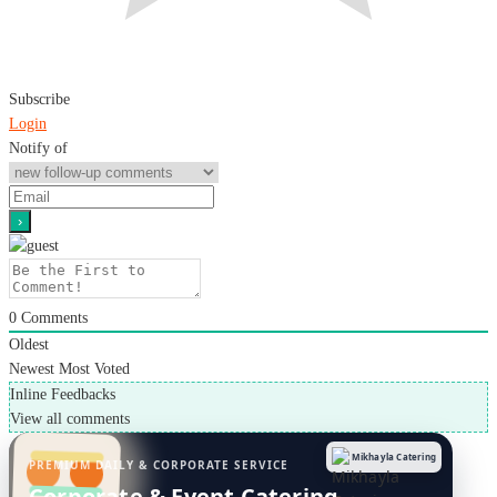
Subscribe
Login
Notify of
0
Comments
Oldest
Newest
Most Voted
Inline Feedbacks
View all comments
Mikhayla Catering
PREMIUM DAILY & CORPORATE SERVICE
Corporate & Event Catering