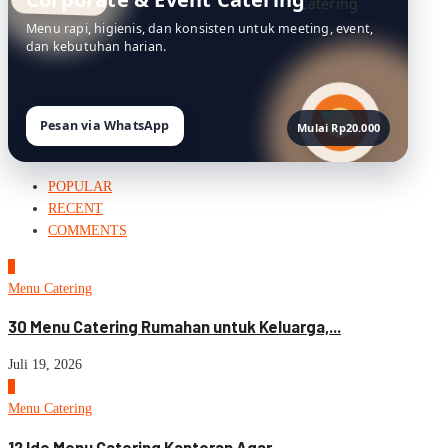
Menu rapi, higienis, dan konsisten untuk meeting, event,
dan kebutuhan harian.
Pesan via WhatsApp
Mulai Rp20.000
POPULAR
RECENT
COMMENTS
1
Menu Catering
30 Menu Catering Rumahan untuk Keluarga,...
Juli 19, 2026
2
Menu Catering
12 Ide Menu Catering Kantoran Agar...