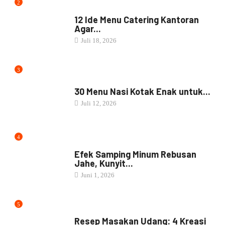
4
JAMU
Efek Samping Minum Rebusan
Jahe, Kunyit...
Juni 1, 2026
5
RESEP MASAKAN
Resep Masakan Udang: 4 Kreasi
Goreng...
Mei 14, 2026
6
RESEP MASAKAN
Resep Masakan Cumi: 4 Variasi
Populer...
Mei 14, 2026
7
NASI BOX