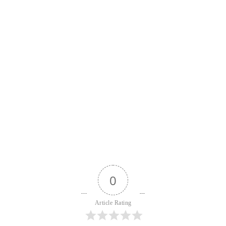
0
Article Rating
Login
Subscribe
{}
[+]