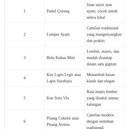
Isian sayur atau
1
Pastel Goreng
ayam, cocok untuk
selera lokal
Camilan tradisional
2
Lemper Ayam
yang mengenyangkan
dan praktis
Lembut, manis, dan
3
Bolu Kukus Mini
mudah disantap
dalam satu gigitan
Kue Lapis Legit atau
Menambah kesan
4
Lapis Surabaya
klasik dan elegan
Rasa manis lembut
5
Kue Soes Vla
yang disukai semua
kalangan
Camilan modern
Pisang Cokelat atau
6
dengan sentuhan
Pisang Aroma
tradisional