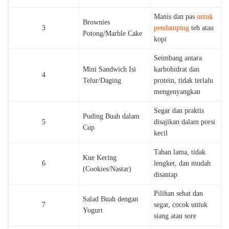
Manis dan pas
untuk
Brownies
3
pendamping
teh atau
Potong/Marble Cake
kopi
Seimbang antara
Mini Sandwich Isi
karbohidrat dan
4
Telur/Daging
protein, tidak terlalu
mengenyangkan
Segar dan praktis
Puding Buah dalam
5
disajikan dalam porsi
Cup
kecil
Tahan lama, tidak
Kue Kering
6
lengket, dan mudah
(Cookies/Nastar)
disantap
Pilihan sehat dan
Salad Buah dengan
7
segar, cocok untuk
Yogurt
siang atau sore