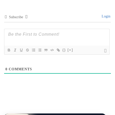
0
COMMENTS
Mikhayla Catering
PREMIUM DAILY & CORPORATE SERVICE
Corporate & Event Catering
Menu rapi, higienis, dan konsisten untuk meeting, event,
dan kebutuhan harian.
Pesan via WhatsApp
Mulai Rp20.000