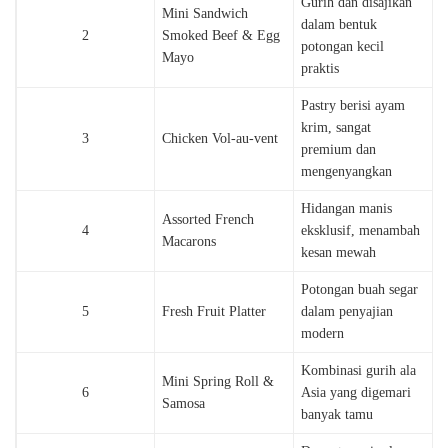
Gurih dan disajikan
Mini Sandwich
dalam bentuk
2
Smoked Beef & Egg
potongan kecil
Mayo
praktis
Pastry berisi ayam
krim, sangat
3
Chicken Vol-au-vent
premium dan
mengenyangkan
Hidangan manis
Assorted French
4
eksklusif, menambah
Macarons
kesan mewah
Potongan buah segar
5
Fresh Fruit Platter
dalam penyajian
modern
Kombinasi gurih ala
Mini Spring Roll &
6
Asia yang digemari
Samosa
banyak tamu