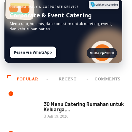
POPULAR
RECENT
COMMENTS
1
MENU CATERING
30 Menu Catering Rumahan untuk
Keluarga,...
Juli 19, 2026
2
MENU CATERING
12 Ide Menu Catering Kantoran
Agar...
Juli 18, 2026
3
NASI BOX
30 Menu Nasi Kotak Enak untuk...
Juli 12, 2026