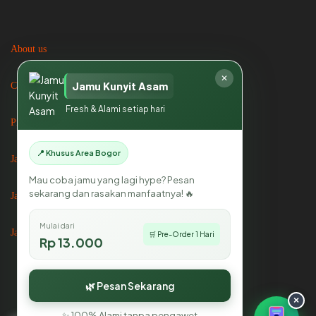
Jasa Catering di Bogor
Jasa Catering di Jakarta
✕
Jamu Kunyit Asam
Fresh & Alami setiap hari
Mikhayla Catering
📍 Khusus Area Bogor
Mau coba jamu yang lagi hype? Pesan
sekarang dan rasakan manfaatnya! 🔥
Mulai dari
🛒 Pre-Order 1 Hari
Rp 13.000
All Right Reserved By Mikhayla Catering 2025
🌿 Pesan Sekarang
×
✨ 100% Alami tanpa pengawet