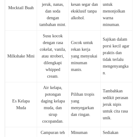
jeruk, nanas,
kesan segar dan
untuk
Mocktail Buah
dan soda
eksklusif tanpa
menonjolkan
dengan
alkohol.
warna
tambahan mint.
minuman.
Susu kocok
Sajikan dalam
dengan rasa
Cocok untuk
porsi kecil agar
cokelat, vanila,
rekan kerja
praktis dan
Milkshake Mini
atau stroberi,
yang menyukai
tidak terlalu
dilengkapi
minuman
mengenyangka
whipped
manis.
n.
cream.
Air kelapa,
Tambahkan
potongan
Pilihan tropis
sedikit perasan
Es Kelapa
daging kelapa
yang
jeruk nipis
Muda
muda, dan
menyegarkan
untuk cita rasa
sirup
dan ringan.
unik.
cocopandan.
Campuran teh
Minuman
Sediakan