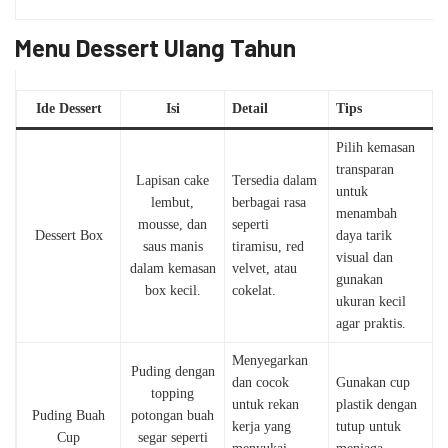
Menu Dessert Ulang Tahun
Ide Dessert
Isi
Detail
Tips
Pilih kemasan
transparan
Lapisan cake
Tersedia dalam
untuk
lembut,
berbagai rasa
menambah
mousse, dan
seperti
Dessert Box
daya tarik
saus manis
tiramisu, red
visual dan
dalam kemasan
velvet, atau
gunakan
box kecil.
cokelat.
ukuran kecil
agar praktis.
Menyegarkan
Puding dengan
dan cocok
Gunakan cup
topping
untuk rekan
plastik dengan
Puding Buah
potongan buah
kerja yang
tutup untuk
Cup
segar seperti