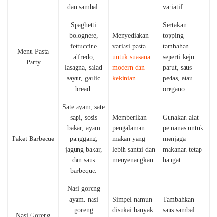
dan sambal.
variatif.
Spaghetti
Sertakan
bolognese,
Menyediakan
topping
fettuccine
variasi pasta
tambahan
Menu Pasta
alfredo,
untuk suasana
seperti keju
Party
lasagna, salad
modern dan
parut, saus
sayur, garlic
kekinian
.
pedas, atau
bread.
oregano.
Sate ayam, sate
sapi, sosis
Memberikan
Gunakan alat
bakar, ayam
pengalaman
pemanas untuk
Paket Barbecue
panggang,
makan yang
menjaga
jagung bakar,
lebih santai dan
makanan tetap
dan saus
menyenangkan.
hangat.
barbeque.
Nasi goreng
ayam, nasi
Simpel namun
Tambahkan
goreng
disukai banyak
saus sambal
Nasi Goreng