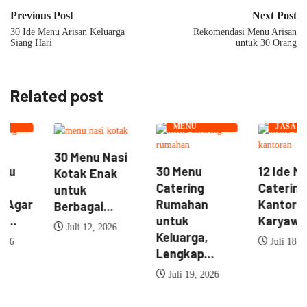
Previous Post
Next Post
30 Ide Menu Arisan Keluarga
Rekomendasi Menu Arisan
Siang Hari
untuk 30 Orang
Related post
NASI BOX
MENU
MENU
CATERING
CATERING
MENU
JASA
CATERING
CATERING
30 Menu Nasi
30 Menu
12 Ide Menu
Kotak Enak
Catering
Catering
untuk
Rumahan
Kantoran Agar
Berbagai...
untuk
Karyawan...
Juli 12, 2026
Keluarga,
Juli 18, 2026
Lengkap...
Juli 19, 2026