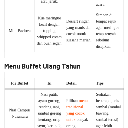
atau jeruk.
acara.
Simpan di
Kue meringue
Dessert ringan
tempat sejuk
kecil dengan
yang manis dan
agar meringue
Mini Pavlova
topping
cocok untuk
tetap renyah
whipped cream
suasana meriah.
sebelum
dan buah segar.
disajikan.
Menu Buffet Ulang Tahun
Ide Buffet
Isi
Detail
Tips
Nasi putih,
Sediakan
ayam goreng,
Pilihan
menu
beberapa jenis
rendang sapi,
tradisional
sambal (sambal
Nasi Campur
sambal goreng
yang cocok
bawang,
Nusantara
kentang, urap
untuk
banyak
sambal terasi)
sayur, kerupuk,
orang.
agar lebih