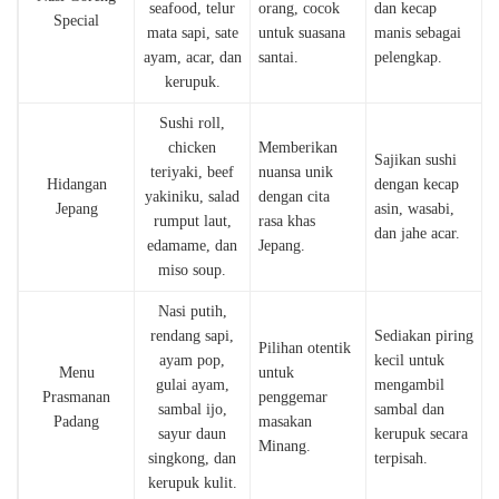
seafood, telur
orang, cocok
dan kecap
Special
mata sapi, sate
untuk suasana
manis sebagai
ayam, acar, dan
santai.
pelengkap.
kerupuk.
Sushi roll,
chicken
Memberikan
Sajikan sushi
teriyaki, beef
nuansa unik
Hidangan
dengan kecap
yakiniku, salad
dengan cita
Jepang
asin, wasabi,
rumput laut,
rasa khas
dan jahe acar.
edamame, dan
Jepang.
miso soup.
Nasi putih,
rendang sapi,
Sediakan piring
Pilihan otentik
ayam pop,
kecil untuk
Menu
untuk
gulai ayam,
mengambil
Prasmanan
penggemar
sambal ijo,
sambal dan
Padang
masakan
sayur daun
kerupuk secara
Minang.
singkong, dan
terpisah.
kerupuk kulit.