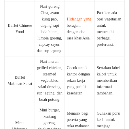
Nasi goreng
Cina, ayam
Pastikan ada
kung pao,
Hidangan yang
opsi vegetarian
Buffet Chinese
daging sapi
beragam
untuk
Food
lada hitam,
dengan cita
memenuhi
lumpia goreng,
rasa khas Asia.
berbagai
capcay sayur,
preferensi.
dan sup jagung.
Nasi merah,
grilled chicken,
Cocok untuk
Sertakan label
steamed
kantor dengan
kalori untuk
Buffet
vegetables,
rekan kerja
memberikan
Makanan Sehat
salad dressing,
yang peduli
informasi
sup jagung, dan
kesehatan.
tambahan.
buah potong.
Mini burger,
Menarik bagi
Gunakan porsi
kentang
peserta yang
kecil untuk
Menu
goreng,
suka makanan
menjaga