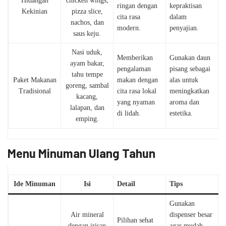
Hidangan
chicken wings,
ringan dengan
kepraktisan
Kekinian
pizza slice,
cita rasa
dalam
nachos, dan
modern.
penyajian.
saus keju.
Nasi uduk,
Memberikan
Gunakan daun
ayam bakar,
pengalaman
pisang sebagai
tahu tempe
Paket Makanan
makan dengan
alas untuk
goreng, sambal
Tradisional
cita rasa lokal
meningkatkan
kacang,
yang nyaman
aroma dan
lalapan, dan
di lidah.
estetika.
emping.
Menu Minuman Ulang Tahun
Ide Minuman
Isi
Detail
Tips
Gunakan
Air mineral
dispenser besar
Pilihan sehat
dengan irisan
agar mudah