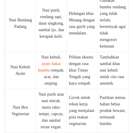
Gunakan
bumbu rendang
Nasi putih,
Hidangan khas
yang tidak
rendang sapi,
Nasi Rendang
Minang dengan
terlalu
daun singkong,
Padang
rasa gurih yang
berminyak agar
sambal ijo, dan
mendalam.
tidak
kerupuk kulit.
mengotori
kemasan.
Nasi kebuli,
Pilihan eksotis
Tambahkan
ayam bakar
dengan rasa
sambal khas
Nasi Kebuli
bumbu
rempah,
khas Timur
nasi kebuli
Ayam
acar, dan
Tengah yang
untuk cita rasa
emping.
kaya rempah.
autentik.
Nasi putih atau
Cocok untuk
Pastikan semua
nasi merah,
rekan kerja
bahan bebas
Nasi Box
tumis tahu-
yang menjalani
produk hewani,
Vegetarian
tempe, capcay,
pola makan
termasuk
dan sambal
vegetarian.
bumbu.
terasi vegan.