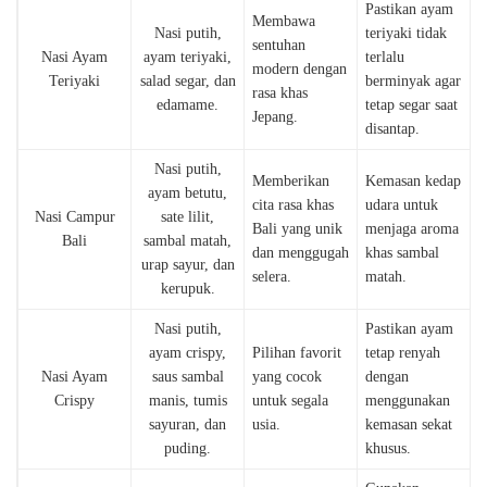
Pastikan ayam
Membawa
Nasi putih,
teriyaki tidak
sentuhan
Nasi Ayam
ayam teriyaki,
terlalu
modern dengan
Teriyaki
salad segar, dan
berminyak agar
rasa khas
edamame.
tetap segar saat
Jepang.
disantap.
Nasi putih,
Memberikan
Kemasan kedap
ayam betutu,
cita rasa khas
udara untuk
Nasi Campur
sate lilit,
Bali yang unik
menjaga aroma
Bali
sambal matah,
dan menggugah
khas sambal
urap sayur, dan
selera.
matah.
kerupuk.
Nasi putih,
Pastikan ayam
ayam crispy,
Pilihan favorit
tetap renyah
Nasi Ayam
saus sambal
yang cocok
dengan
Crispy
manis, tumis
untuk segala
menggunakan
sayuran, dan
usia.
kemasan sekat
puding.
khusus.