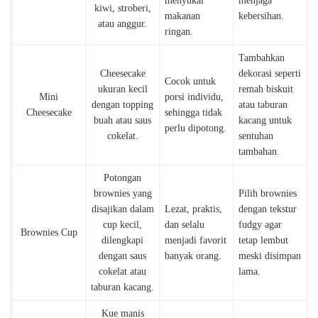
menyukai
menjaga
kiwi, stroberi,
makanan
kebersihan.
atau anggur.
ringan.
Tambahkan
Cheesecake
dekorasi seperti
Cocok untuk
ukuran kecil
remah biskuit
Mini
porsi individu,
dengan topping
atau taburan
Cheesecake
sehingga tidak
buah atau saus
kacang untuk
perlu dipotong.
cokelat.
sentuhan
tambahan.
Potongan
brownies yang
Pilih brownies
disajikan dalam
Lezat, praktis,
dengan tekstur
cup kecil,
dan selalu
fudgy agar
Brownies Cup
dilengkapi
menjadi favorit
tetap lembut
dengan saus
banyak orang.
meski disimpan
cokelat atau
lama.
taburan kacang.
Kue manis