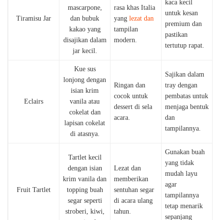
kaca kecil
mascarpone,
rasa khas Italia
untuk kesan
Tiramisu Jar
dan bubuk
yang
lezat dan
premium dan
kakao yang
tampilan
pastikan
disajikan dalam
modern.
tertutup rapat.
jar kecil.
Kue sus
Sajikan dalam
lonjong dengan
Ringan dan
tray dengan
isian krim
cocok untuk
pembatas untuk
Eclairs
vanila atau
dessert di sela
menjaga bentuk
cokelat dan
acara.
dan
lapisan cokelat
tampilannya.
di atasnya.
Gunakan buah
Tartlet kecil
yang tidak
dengan isian
Lezat dan
mudah layu
krim vanila dan
memberikan
agar
Fruit Tartlet
topping buah
sentuhan segar
tampilannya
segar seperti
di acara ulang
tetap menarik
stroberi, kiwi,
tahun.
sepanjang