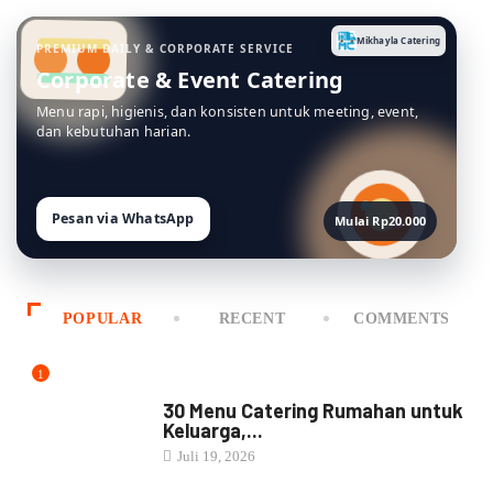
Mikhayla Catering
PREMIUM DAILY & CORPORATE SERVICE
Corporate & Event Catering
Menu rapi, higienis, dan konsisten untuk meeting, event,
dan kebutuhan harian.
Pesan via WhatsApp
Mulai Rp20.000
POPULAR
RECENT
COMMENTS
1
MENU CATERING
30 Menu Catering Rumahan untuk
Keluarga,...
Juli 19, 2026