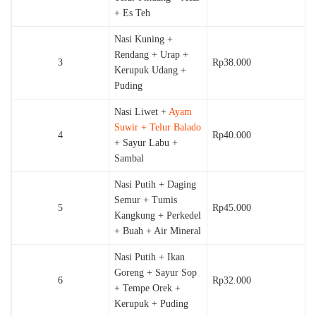
+ Es Teh
Nasi Kuning +
Rendang + Urap +
3
Rp38.000
Kerupuk Udang +
Puding
Nasi Liwet +
Ayam
Suwir + Telur Balado
4
Rp40.000
+ Sayur Labu +
Sambal
Nasi Putih + Daging
Semur + Tumis
5
Rp45.000
Kangkung + Perkedel
+ Buah + Air Mineral
Nasi Putih + Ikan
Goreng + Sayur Sop
6
Rp32.000
+ Tempe Orek +
Kerupuk + Puding