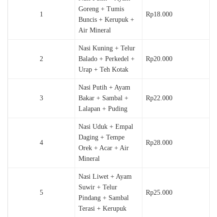
Goreng + Tumis
1
Rp18.000
Buncis + Kerupuk +
Air Mineral
Nasi Kuning + Telur
2
Balado + Perkedel +
Rp20.000
Urap + Teh Kotak
Nasi Putih + Ayam
3
Bakar + Sambal +
Rp22.000
Lalapan + Puding
Nasi Uduk + Empal
Daging + Tempe
4
Rp28.000
Orek + Acar + Air
Mineral
Nasi Liwet + Ayam
Suwir + Telur
5
Rp25.000
Pindang + Sambal
Terasi + Kerupuk