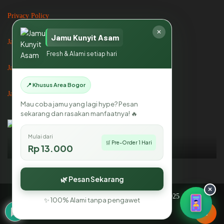
Privacy Policy
✕
Jamu Kunyit Asam
Jasa Catering
Fresh & Alami setiap hari
Jasa Catering di Bogor
📍 Khusus Area Bogor
Jasa Catering di Jakarta
Mau coba jamu yang lagi hype? Pesan
sekarang dan rasakan manfaatnya! 🔥
Mulai dari
🛒 Pre-Order 1 Hari
Rp 13.000
Mikhayla Catering
🌿 Pesan Sekarang
×
All Right Reserved By Mikhayla Catering 2025
✨ 100% Alami tanpa pengawet