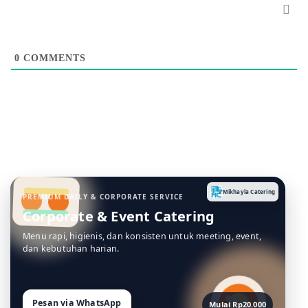
0
COMMENTS
Mikhayla Catering
PREMIUM DAILY & CORPORATE SERVICE
Corporate & Event Catering
Menu rapi, higienis, dan konsisten untuk meeting, event,
dan kebutuhan harian.
Pesan via WhatsApp
Mulai Rp20.000