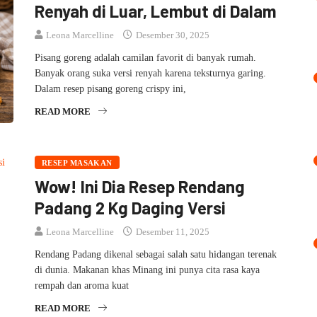
Renyah di Luar, Lembut di Dalam
Leona Marcelline
Desember 30, 2025
Pisang goreng adalah camilan favorit di banyak rumah.
Banyak orang suka versi renyah karena teksturnya garing.
Dalam resep pisang goreng crispy ini,
READ MORE
RESEP MASAKAN
Wow! Ini Dia Resep Rendang
Padang 2 Kg Daging Versi
Leona Marcelline
Desember 11, 2025
Rendang Padang dikenal sebagai salah satu hidangan terenak
di dunia. Makanan khas Minang ini punya cita rasa kaya
rempah dan aroma kuat
READ MORE