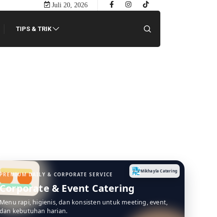
Juli 20, 2026
TIPS & TRIK
Mikhayla Catering
PREMIUM DAILY & CORPORATE SERVICE
Corporate & Event Catering
Menu rapi, higienis, dan konsisten untuk meeting, event,
dan kebutuhan harian.