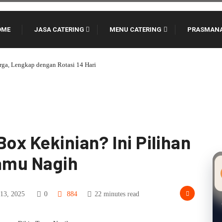
OME
JASA CATERING
MENU CATERING
PRASMAN
12 Ide Menu Catering Kantoran Agar Karyawan Tidak Cepa
Box Kekinian? Ini Pilihan
Tamu Nagih
13, 2025
0
884
22 minutes read