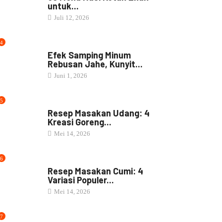
untuk...
Juli 12, 2026
4
JAMU
Efek Samping Minum
Rebusan Jahe, Kunyit...
Juni 1, 2026
5
RESEP MASAKAN
Resep Masakan Udang: 4
Kreasi Goreng...
Mei 14, 2026
6
RESEP MASAKAN
Resep Masakan Cumi: 4
Variasi Populer...
Mei 14, 2026
7
NASI BOX