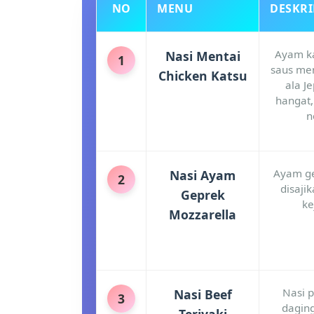
NO
MENU
DESKRI
Ayam ka
Nasi Mentai
1
saus me
Chicken Katsu
ala Je
hangat,
n
Ayam ge
Nasi Ayam
2
disaji
Geprek
ke
Mozzarella
Nasi p
Nasi Beef
3
daging
Teriyaki