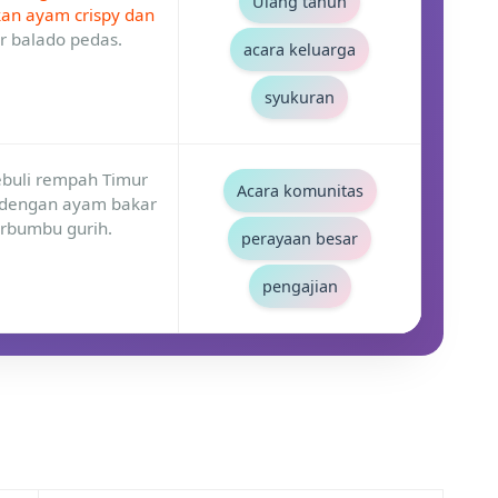
Ulang tahun
an ayam crispy dan
ur balado pedas.
acara keluarga
syukuran
ebuli rempah Timur
Acara komunitas
dengan ayam bakar
rbumbu gurih.
perayaan besar
pengajian