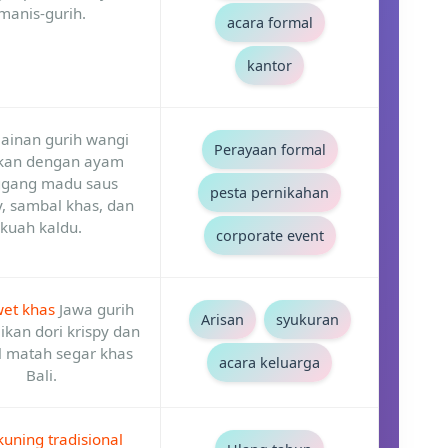
manis-gurih.
acara formal
kantor
ainan gurih wangi
Perayaan formal
ikan dengan ayam
gang madu saus
pesta pernikahan
, sambal khas, dan
kuah kaldu.
corporate event
wet khas
Jawa gurih
Arisan
syukuran
ikan dori krispy dan
 matah segar khas
acara keluarga
Bali.
kuning tradisional