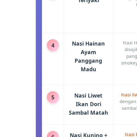
Nasi H
Nasi Hainan
4
disaj
Ayam
pang
Panggang
smokey
Madu
Nasi li
Nasi Liwet
5
dengan 
Ikan Dori
sambal
Sambal Matah
Nasi 
Nasi Kuning +
6