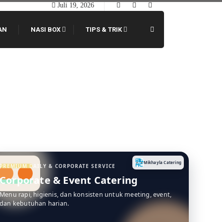
Juli 19, 2026
AN
NASI BOX
TIPS & TRIK
t Bosan
Mikhayla Catering
PREMIUM DAILY & CORPORATE SERVICE
Corporate & Event Catering
Menu rapi, higienis, dan konsisten untuk meeting, event,
dan kebutuhan harian.