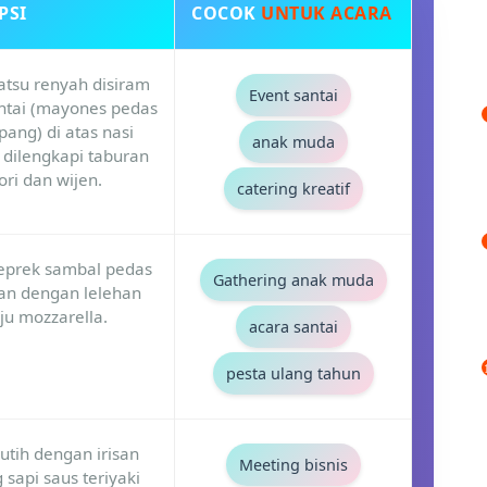
PSI
COCOK
UNTUK ACARA
tsu renyah disiram
Event santai
ntai (mayones pedas
pang) di atas nasi
anak muda
 dilengkapi taburan
ori dan wijen.
catering kreatif
prek sambal pedas
Gathering anak muda
kan dengan lelehan
ju mozzarella.
acara santai
pesta ulang tahun
utih dengan irisan
Meeting bisnis
 sapi saus teriyaki