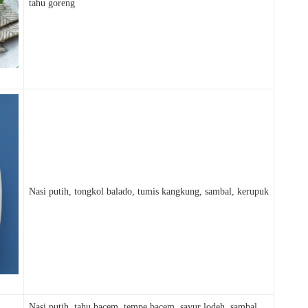
tahu goreng
Nasi putih, tongkol balado, tumis kangkung, sambal, kerupuk
Nasi putih, tahu bacem, tempe bacem, sayur lodeh, sambal,