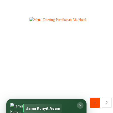
1
2
✕
Jamu Kunyit Asam