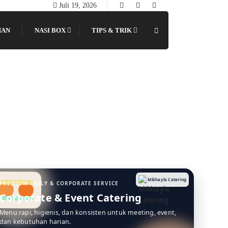
Juli 19, 2026
NAN
NASI BOX
TIPS & TRIK
Mikhayla Catering
PREMIUM DAILY & CORPORATE SERVICE
Corporate & Event Catering
Menu rapi, higienis, dan konsisten untuk meeting, event,
dan kebutuhan harian.