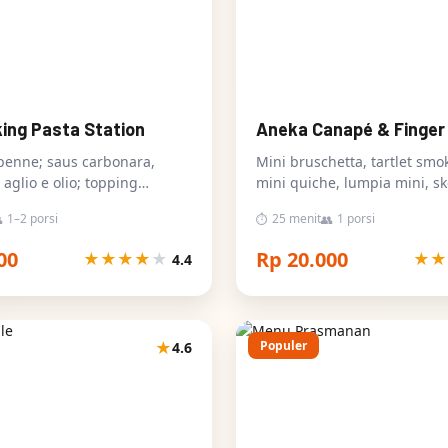
king Pasta Station
Aneka Canapé & Finger
penne; saus carbonara,
Mini bruschetta, tartlet smo
aglio e olio; topping
mini quiche, lumpia mini, s
ng/ayam
caprese
1–2 porsi
25 menit
1 porsi

⏱
👥
00
Rp 20.000
★
★
★
★
★
★
★
4.4
★
Populer
4.6