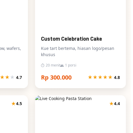
Custom Celebration Cake
ow, wafers,
Kue tart bertema, hiasan logo/pesan
khusus
20 menit
1 porsi
⏱
👥
Rp 300.000
★
★
★
★
★
★
★
★
4.7
4.8
★
★
4.5
4.4