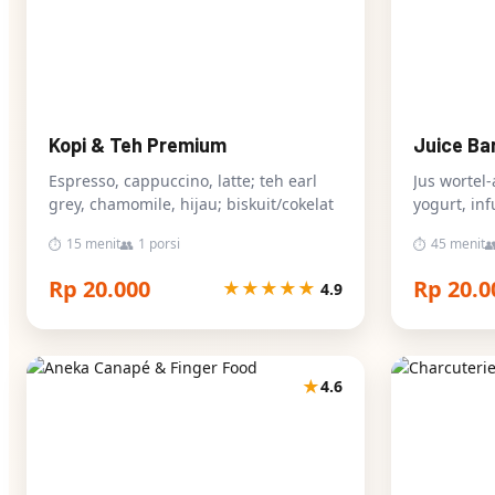
Kopi & Teh Premium
Juice Ba
Espresso, cappuccino, latte; teh earl
Jus wortel-
grey, chamomile, hijau; biskuit/cokelat
yogurt, in
15 menit
1 porsi
45 menit
⏱
👥
⏱

Rp 20.000
Rp 20.0
★
★
★
★
★
4.9
★
4.6