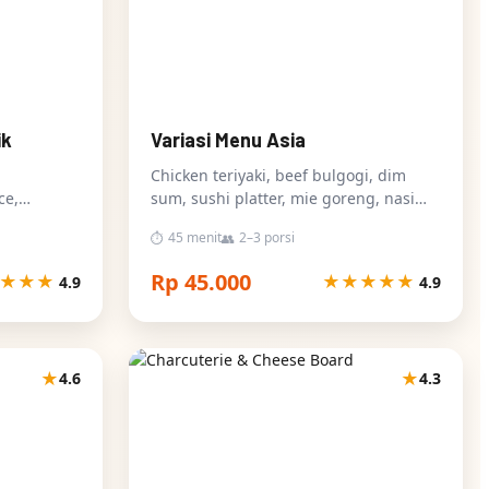
ik
Variasi Menu Asia
Chicken teriyaki, beef bulgogi, dim
ce,
sum, sushi platter, mie goreng, nasi
oriental
45 menit
2–3 porsi
⏱
👥
Rp 45.000
★
★
★
★
★
★
★
★
4.9
4.9
★
★
4.6
4.3