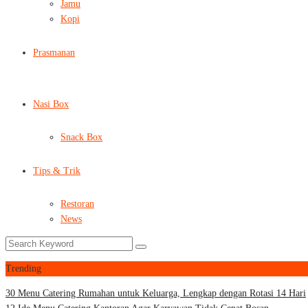
Jamu
Kopi
Prasmanan
Nasi Box
Snack Box
Tips & Trik
Restoran
News
Trending
30 Menu Catering Rumahan untuk Keluarga, Lengkap dengan Rotasi 14 Hari