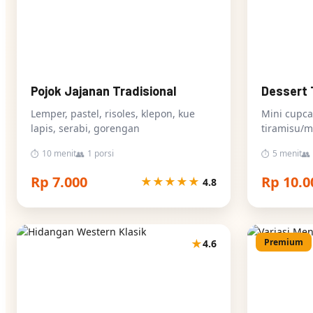
Pojok Jajanan Tradisional
Dessert 
Lemper, pastel, risoles, klepon, kue
Mini cupca
lapis, serabi, gorengan
tiramisu/m
10 menit
1 porsi
5 menit
⏱
👥
⏱
👥
Rp 7.000
Rp 10.0
★
★
★
★
★
4.8
★
Premium
4.6