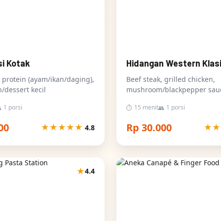
i Kotak
Hidangan Western Klas
k protein (ayam/ikan/daging),
Beef steak, grilled chicken,
/dessert kecil
mushroom/blackpepper sau
mashed/pasta, side salad
1 porsi
15 menit
1 porsi

⏱
👥
00
Rp 30.000
★
★
★
★
★
★
★
4.8
★
4.4