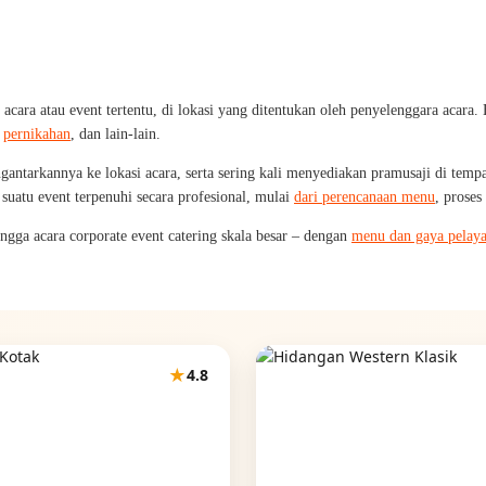
ra atau event tertentu, di lokasi yang ditentukan oleh penyelenggara acara. Be
,
pernikahan
, dan lain-lain.
gantarkannya ke lokasi acara, serta sering kali menyediakan pramusaji di tem
uatu event terpenuhi secara profesional, mulai
dari perencanaan menu
, proses
ngga acara corporate event catering skala besar – dengan
menu dan gaya pelay
★
4.8