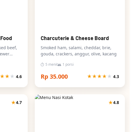
 Food
Charcuterie & Cheese Board
ked beef,
Smoked ham, salami, cheddar, brie,
kewer
gouda, crackers, anggur, olive, kacang
5 menit
1 porsi
⏱
👥
Rp 35.000
★
★
★
★
★
★
★
★
4.6
4.3
★
★
4.7
4.8