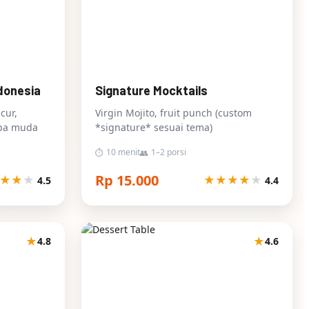
donesia
Signature Mocktails
cur,
Virgin Mojito, fruit punch (custom
apa muda
*signature* sesuai tema)
10 menit
1–2 porsi
⏱
👥
Rp 15.000
★
★
★
★
★
★
★
★
4.5
4.4
★
★
4.8
4.6