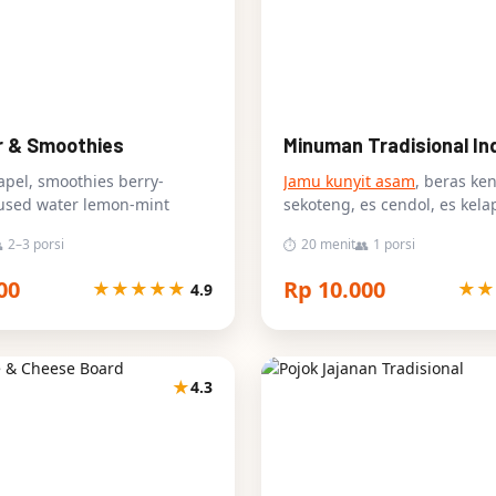
r & Smoothies
Minuman Tradisional In
apel, smoothies berry-
Jamu kunyit asam
, beras ken
fused water lemon-mint
sekoteng, es cendol, es kel
2–3 porsi
20 menit
1 porsi

⏱
👥
00
Rp 10.000
★
★
★
★
★
★
★
4.9
★
4.3