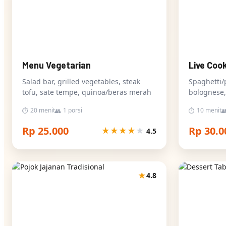
Menu Vegetarian
Live Coo
Salad bar, grilled vegetables, steak
Spaghetti/
tofu, sate tempe, quinoa/beras merah
bolognese, 
jamur/uda
20 menit
1 porsi
10 menit
⏱
👥
⏱

Rp 25.000
Rp 30.0
★
★
★
★
★
4.5
★
4.8