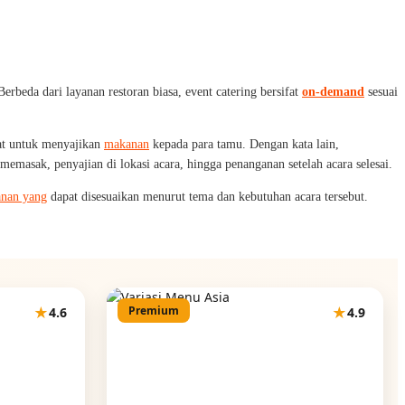
rbeda dari layanan restoran biasa, event catering bersifat
on-demand
sesuai
pat untuk menyajikan
makanan
kepada para tamu. Dengan kata lain,
 memasak, penyajian di lokasi acara, hingga penanganan setelah acara selesai.
anan yang
dapat disesuaikan menurut tema dan kebutuhan acara tersebut.
★
Premium
★
4.6
4.9