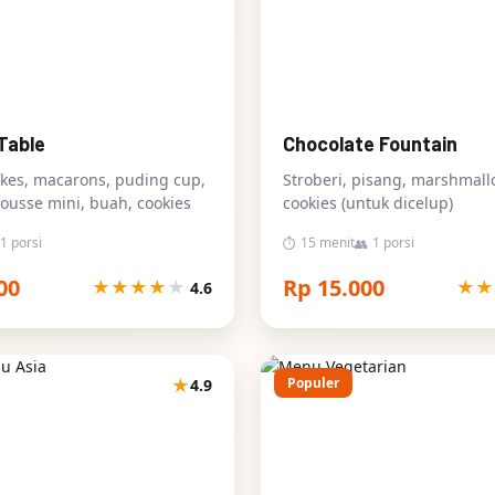
Table
Chocolate Fountain
kes, macarons, puding cup,
Stroberi, pisang, marshmall
ousse mini, buah, cookies
cookies (untuk dicelup)
1 porsi
15 menit
1 porsi
⏱
👥
00
Rp 15.000
★
★
★
★
★
★
★
4.6
★
Populer
4.9