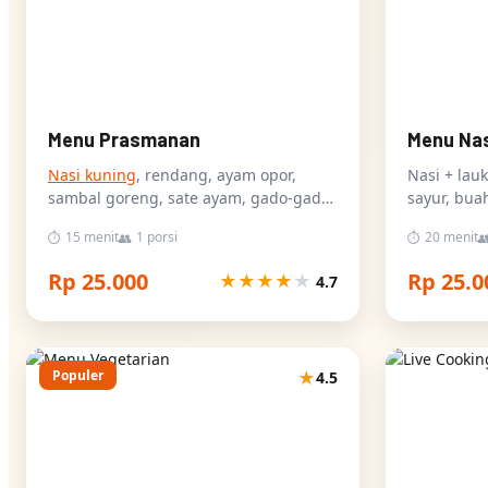
Menu Prasmanan
Menu Nas
Nasi kuning
, rendang, ayam opor,
Nasi + lau
sambal goreng, sate ayam, gado-gado,
sayur, buah
kerupuk
15 menit
1 porsi
20 menit
⏱
👥
⏱

Rp 25.000
Rp 25.0
★
★
★
★
★
4.7
Populer
★
4.5