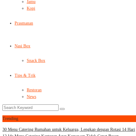
Jamu
Kopi
Prasmanan
Nasi Box
Snack Box
Tips & Trik
Restoran
News
Trending
30 Menu Catering Rumahan untuk Keluarga, Lengkap dengan Rotasi 14 Hari