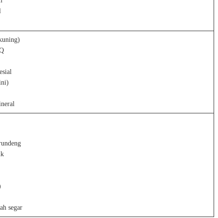
m
l
 kuning)
BQ
esial
ini)
ineral
rundeng
uk
)
ah segar