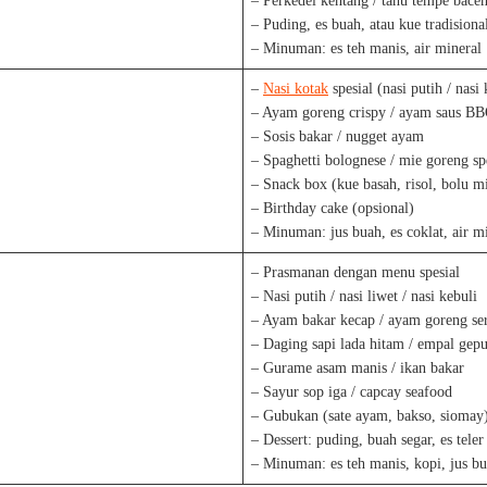
– Perkedel kentang / tahu tempe bace
– Puding, es buah, atau kue tradisiona
– Minuman: es teh manis, air mineral
–
Nasi kotak
spesial (nasi putih / nasi
– Ayam goreng crispy / ayam saus B
– Sosis bakar / nugget ayam
– Spaghetti bolognese / mie goreng sp
– Snack box (kue basah, risol, bolu m
– Birthday cake (opsional)
– Minuman: jus buah, es coklat, air m
– Prasmanan dengan menu spesial
– Nasi putih / nasi liwet / nasi kebuli
– Ayam bakar kecap / ayam goreng se
– Daging sapi lada hitam / empal gep
– Gurame asam manis / ikan bakar
– Sayur sop iga / capcay seafood
– Gubukan (sate ayam, bakso, siomay
– Dessert: puding, buah segar, es teler
– Minuman: es teh manis, kopi, jus bu