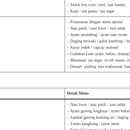
– Snack box (roti, risol, kue basah)
– Kopi / teh panas / jus segar
– Prasmanan dengan menu spesial
– Nasi putih / nasi liwet / nasi uduk
– Ayam serundeng / ayam saus tiram
– Daging teriyaki / gulai kambing / i
– Sayur lodeh / capcay seafood
– Gubukan (sate ayam, bakso, siomay
– Minuman: jus segar, es teh manis, ai
– Dessert: puding, kue tradisional, bu
Detail Menu
– Nasi liwet / nasi putih / nasi uduk
– Ayam goreng lengkuas / ayam baka
– Sambal goreng kentang ati / daging 
– Tumis kangkung / sayur asem