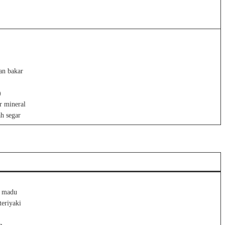
kan bakar
)
r mineral
ah segar
r madu
teriyaki