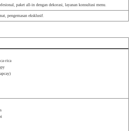
fesional, paket all-in dengan dekorasi, layanan konsultasi menu.
mat, pengemasan eksklusif.
ca-rica
spy
capcay)
s
pi