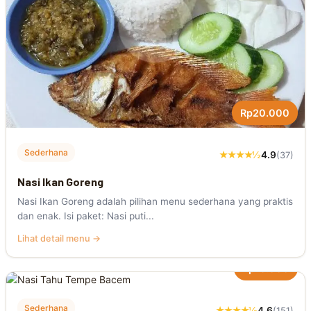
Rp20.000
Sederhana
★★★★½
4.9
(37)
Nasi Ikan Goreng
Nasi Ikan Goreng adalah pilihan menu sederhana yang praktis
dan enak. Isi paket: Nasi puti...
Lihat detail menu →
Rp18.000
Sederhana
★★★★½
4.6
(151)