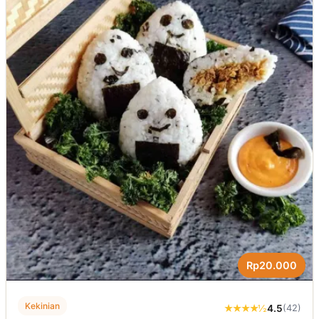
Rp20.000
Kekinian
★★★★½
4.5
(42)