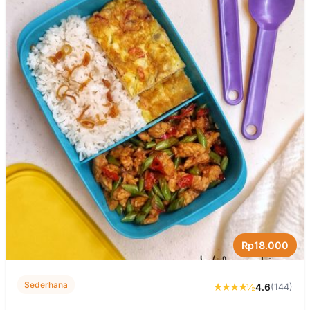
Rp18.000
Sederhana
★★★★½
4.6
(144)