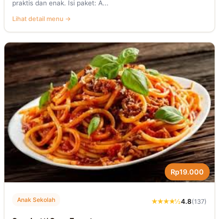
praktis dan enak. Isi paket: A...
Lihat detail menu →
Rp19.000
Anak Sekolah
★★★★½
4.8
(137)