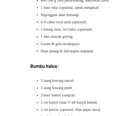
400–500 g tahu putih/kuning, hancurkan halus
1 butir telur (opsional, untuk mengikat)
Segenggam daun kemangi
6–8 cabai rawit utuh (opsional)
1 batang serai, iris halus (opsional)
1 sdm minyak goreng
Garam & gula secukupnya
Daun pisang & lidi/steples makanan
Bumbu halus:
5 siung bawang merah
3 siung bawang putih
3 butir kemiri (sangrai)
2 cm kunyit (atau ½ sdt kunyit bubuk)
2 cm kencur (opsional, khas pepes Jawa)