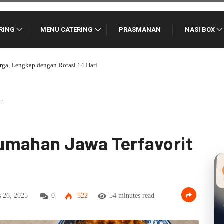
RING
MENU CATERING
PRASMANAN
NASI BOX
ryawan Tidak Cepat Bosan
n…
umahan Jawa Terfavorit
 26, 2025
0
522
54 minutes read