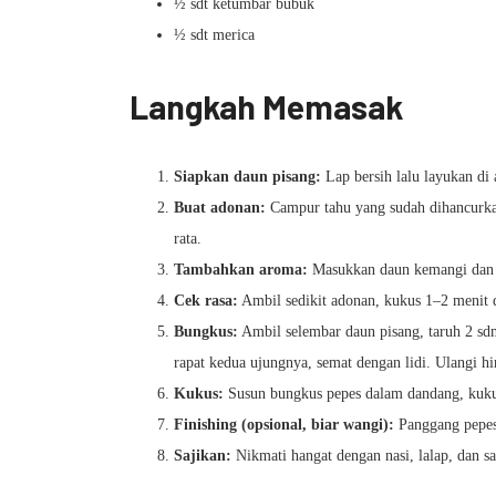
½ sdt ketumbar bubuk
½ sdt merica
Langkah Memasak
Siapkan daun pisang:
Lap bersih lalu layukan di 
Buat adonan:
Campur tahu yang sudah dihancurkan
rata.
Tambahkan aroma:
Masukkan daun kemangi dan i
Cek rasa:
Ambil sedikit adonan, kukus 1–2 menit di
Bungkus:
Ambil selembar daun pisang, taruh 2 sdm
rapat kedua ujungnya, semat dengan lidi. Ulangi hi
Kukus:
Susun bungkus pepes dalam dandang, kukus
Finishing (opsional, biar wangi):
Panggang pepes 
Sajikan:
Nikmati hangat dengan nasi, lalap, dan s