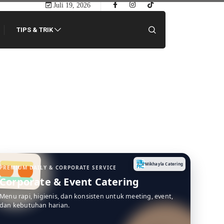
Juli 19, 2026
TIPS & TRIK
Mikhayla Catering
PREMIUM DAILY & CORPORATE SERVICE
Corporate & Event Catering
Menu rapi, higienis, dan konsisten untuk meeting, event,
dan kebutuhan harian.