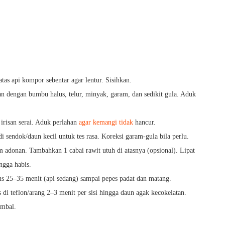
atas api kompor sebentar agar lentur. Sisihkan.
 dengan bumbu halus, telur, minyak, garam, dan sedikit gula. Aduk
risan serai. Aduk perlahan
agar kemangi tidak
hancur.
 sendok/daun kecil untuk tes rasa. Koreksi garam-gula bila perlu.
 adonan. Tambahkan 1 cabai rawit utuh di atasnya (opsional). Lipat
ngga habis.
 25–35 menit (api sedang) sampai pepes padat dan matang.
di teflon/arang 2–3 menit per sisi hingga daun agak kecokelatan.
ambal.