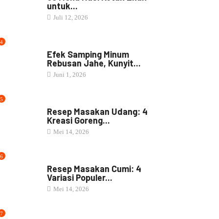
untuk...
Juli 12, 2026
4
JAMU
Efek Samping Minum
Rebusan Jahe, Kunyit...
Juni 1, 2026
5
RESEP MASAKAN
Resep Masakan Udang: 4
Kreasi Goreng...
Mei 14, 2026
6
RESEP MASAKAN
Resep Masakan Cumi: 4
Variasi Populer...
Mei 14, 2026
7
NASI BOX