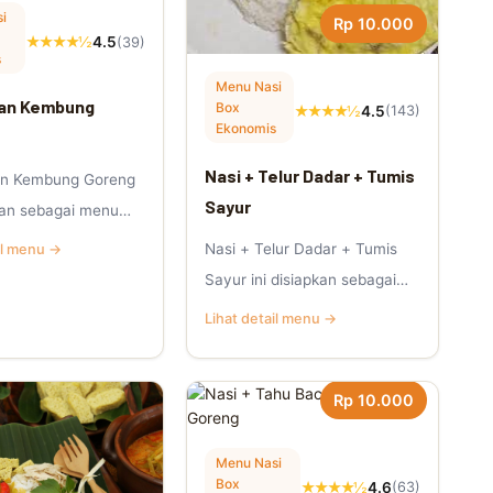
i
Rp 10.000
★★★★½
4.5
(39)
s
Menu Nasi
kan Kembung
Box
★★★★½
4.5
(143)
Ekonomis
Nasi + Telur Dadar + Tumis
kan Kembung Goreng
Sayur
pkan sebagai menu
k Jumat Berkah yang
Nasi + Telur Dadar + Tumis
il menu →
Sayur ini disiapkan sebagai
menu nasi kotak Jumat
Lihat detail menu →
Berkah yang p.
Rp 10.000
Menu Nasi
Box
★★★★½
4.6
(63)