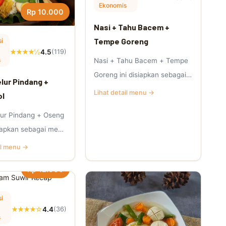
Ekonomis
Rp 10.000
Nasi + Tahu Bacem +
Tempe Goreng
i
★★★★½
4.5
(119)
s
Nasi + Tahu Bacem + Tempe
Goreng ini disiapkan sebagai
elur Pindang +
menu nasi kotak Jumat
Lihat detail menu →
ol
Berkah yang p.
lur Pindang + Oseng
isiapkan sebagai menu
k Jumat Berkah yang
il menu →
Rp 12.000
i
★★★★☆
4.4
(36)
s