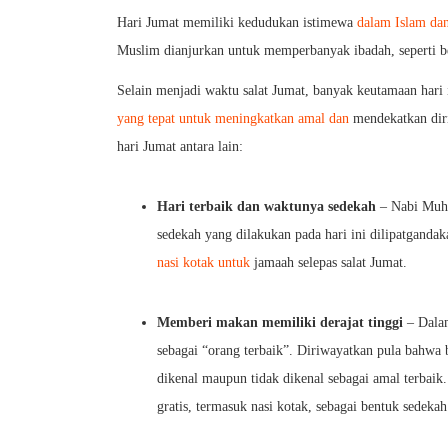
Hari Jumat memiliki kedudukan istimewa
dalam Islam dan
Muslim dianjurkan untuk memperbanyak ibadah, seperti be
Selain menjadi waktu salat Jumat, banyak keutamaan hari
yang tepat untuk meningkatkan amal dan
mendekatkan diri
hari Jumat antara lain:
Hari terbaik dan waktunya sedekah
– Nabi Muhammad ﷺ bersabda bahwa hari Jumat
sedekah yang dilakukan pada hari ini dilipatganda
nasi kotak untuk
jamaah selepas salat Jumat.
Memberi makan memiliki derajat tinggi
– Dalam hadits l
sebagai “orang terbaik”. Diriwayatkan pula bahw
dikenal maupun tidak dikenal sebagai amal terbai
gratis, termasuk nasi kotak, sebagai bentuk sedekah