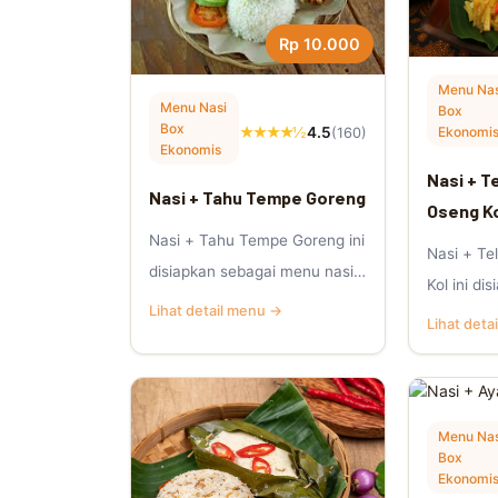
Rp 10.000
Menu Nas
Menu Nasi
Box
Box
Ekonomi
★★★★½
4.5
(160)
Ekonomis
Nasi + T
Nasi + Tahu Tempe Goreng
Oseng K
Nasi + Tahu Tempe Goreng ini
Nasi + Te
disiapkan sebagai menu nasi
Kol ini d
kotak Jumat Berkah yang
Lihat detail menu →
nasi kota
Lihat deta
praktis, .
p.
Menu Nas
Box
Ekonomi