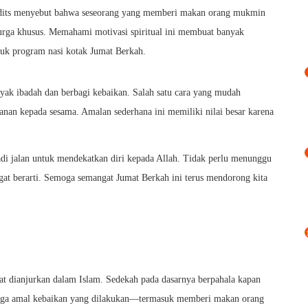
dits menyebut bahwa seseorang yang memberi makan orang mukmin
urga khusus. Memahami motivasi spiritual ini membuat banyak
uk program nasi kotak Jumat Berkah.
ak ibadah dan berbagi kebaikan. Salah satu cara yang mudah
kanan kepada sesama. Amalan sederhana ini memiliki nilai besar karena
adi jalan untuk mendekatkan diri kepada Allah. Tidak perlu menunggu
gat berarti. Semoga semangat Jumat Berkah ini terus mendorong kita
at dianjurkan dalam Islam. Sedekah pada dasarnya berpahala kapan
ngga amal kebaikan yang dilakukan—termasuk memberi makan orang