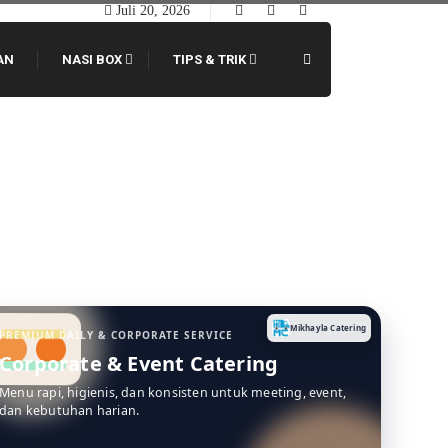
Juli 20, 2026
AN
NASI BOX
TIPS & TRIK
Mikhayla Catering
PREMIUM DAILY & CORPORATE SERVICE
Corporate & Event Catering
Menu rapi, higienis, dan konsisten untuk meeting, event,
dan kebutuhan harian.