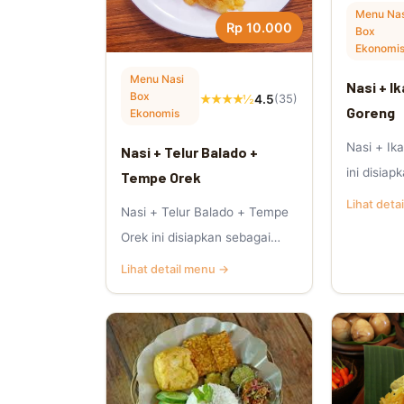
Menu Nas
Rp 10.000
Box
Ekonomi
Menu Nasi
Nasi + I
Box
★★★★½
4.5
(35)
Goreng
Ekonomis
Nasi + I
Nasi + Telur Balado +
ini disia
Tempe Orek
nasi kota
Lihat deta
Nasi + Telur Balado + Tempe
praktis.
Orek ini disiapkan sebagai
menu nasi kotak Jumat
Lihat detail menu →
Berkah yang p.